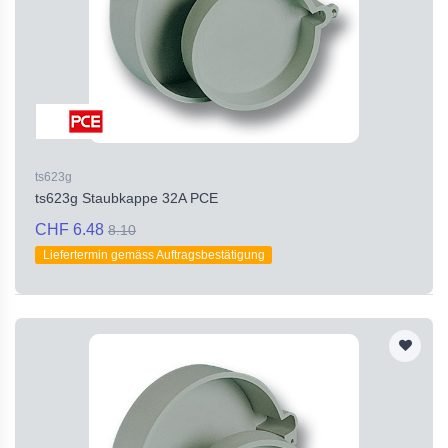
ts623g
ts623g Staubkappe 32A PCE
CHF 6.48
8.10
Liefertermin gemäss Auftragsbestätigung