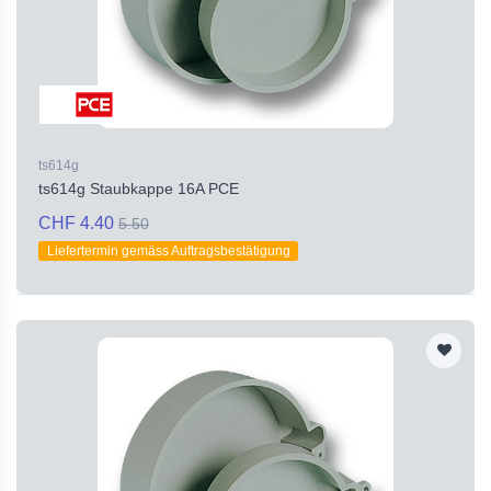
ts614g
ts614g Staubkappe 16A PCE
CHF 4.40
5.50
Liefertermin gemäss Auftragsbestätigung