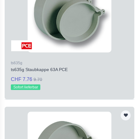
ts635g
ts635g Staubkappe 63A PCE
CHF 7.76
9.70
Sofort lieferbar