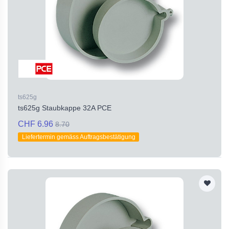
ts625g
ts625g Staubkappe 32A PCE
CHF 6.96
8.70
Liefertermin gemäss Auftragsbestätigung