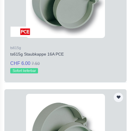
ts615g
ts615g Staubkappe 16A PCE
CHF 6.00
7.50
Sofort lieferbar