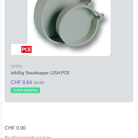
ts645g
ts645g Staubkappe 125A PCE
CHF 8.64
10.80
Sofort lieferbar
CHF
0.00
Ihr Warenkorb ist leer