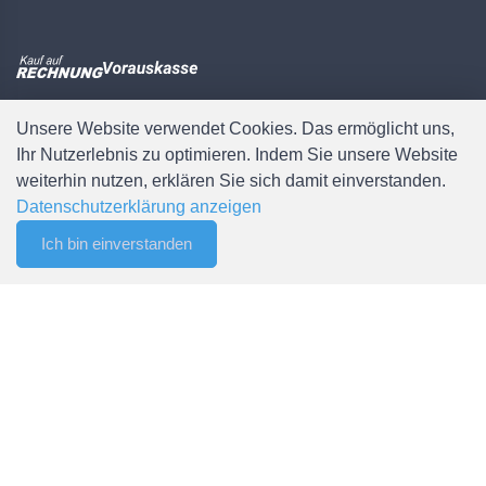
Unsere Website verwendet Cookies. Das ermöglicht uns,
Weitere Informationen
Ihr Nutzerlebnis zu optimieren. Indem Sie unsere Website
weiterhin nutzen, erklären Sie sich damit einverstanden.
Datenschutzerklärung anzeigen
Zahlungsmöglichkeiten
Versandbedingungen
Ich bin einverstanden
0
AGB
Filter
Merkliste
Menu
CHF 0.00
Newsletter abonnieren
Sitemap
Mein Konto
Anmelden / Registrieren