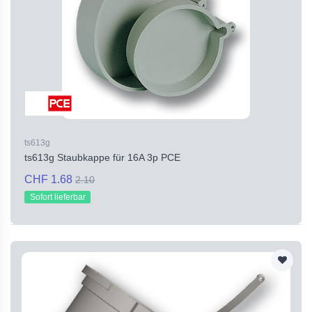
ts613g
ts613g Staubkappe für 16A 3p PCE
CHF 1.68
2.10
Sofort lieferbar