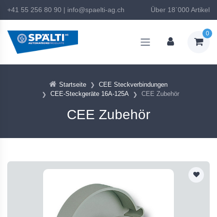
+41 55 256 80 90
|
info@spaelti-ag.ch
Über 18`000 Artikel
0
Startseite
CEE Steckverbindungen
CEE-Steckgeräte 16A-125A
CEE Zubehör
CEE Zubehör