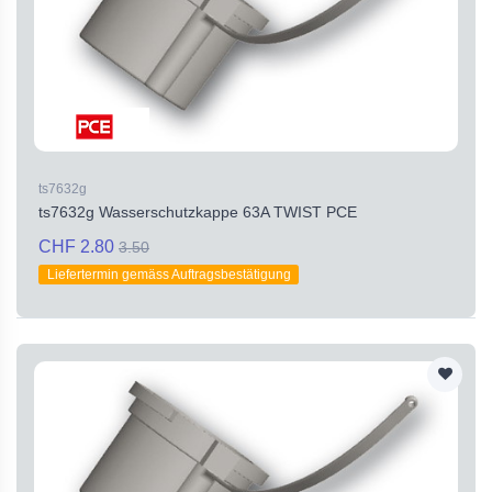
ts7632g
ts7632g Wasserschutzkappe 63A TWIST PCE
CHF 2.80
3.50
Liefertermin gemäss Auftragsbestätigung