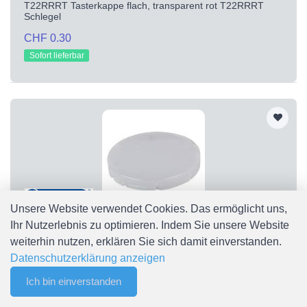
T22RRRT Tasterkappe flach, transparent rot T22RRRT
Schlegel
CHF 0.30
Sofort lieferbar
Unsere Website verwendet Cookies. Das ermöglicht uns,
Ihr Nutzerlebnis zu optimieren. Indem Sie unsere Website
T22RRWS
weiterhin nutzen, erklären Sie sich damit einverstanden.
T22RRWS Tasterkappe flach, transparent weiß T22RRWS
Datenschutzerklärung anzeigen
Schlegel
Ich bin einverstanden
CHF 0.30
0
Merkliste
Menu
CHF 0.00
Sofort lieferbar