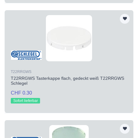
T22RRGWS
T22RRGWS Tasterkappe flach, gedeckt weiß T22RRGWS
Schlegel
CHF 0.30
Sofort lieferbar