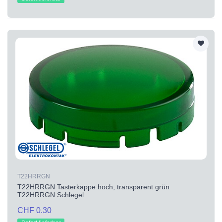
T22HRRGN
T22HRRGN Tasterkappe hoch, transparent grün
T22HRRGN Schlegel
CHF 0.30