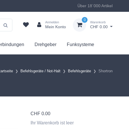
Über 18`000 Artikel
0
Anmelden
Warenkorb
Mein Konto
CHF 0.00
erbindungen
Drehgeber
Funksysteme
tartseite
Befehlsgeräte / Not-Halt
Befehlsgeräte
Shortron
CHF
0.00
Ihr Warenkorb ist leer