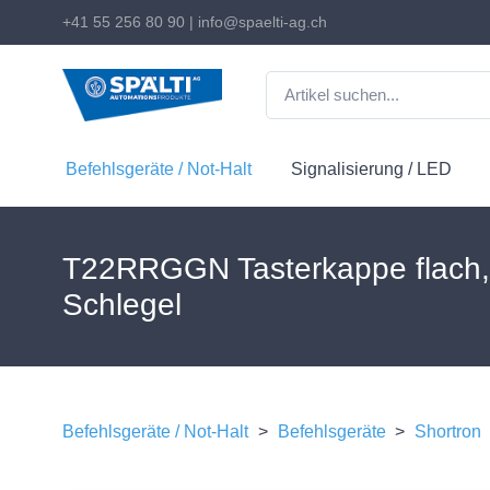
+41 55 256 80 90
|
info@spaelti-ag.ch
Befehlsgeräte / Not-Halt
Signalisierung / LED
T22RRGGN Tasterkappe flach
Schlegel
Befehlsgeräte / Not-Halt
>
Befehlsgeräte
>
Shortron