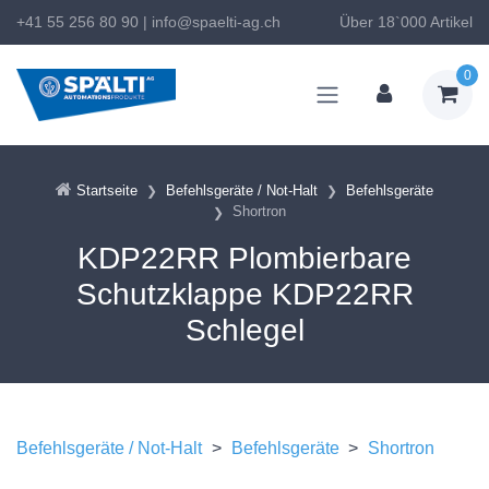
+41 55 256 80 90
|
info@spaelti-ag.ch
Über 18`000 Artikel
0
Startseite
Befehlsgeräte / Not-Halt
Befehlsgeräte
Shortron
KDP22RR Plombierbare
Schutzklappe KDP22RR
Schlegel
Befehlsgeräte / Not-Halt
>
Befehlsgeräte
>
Shortron