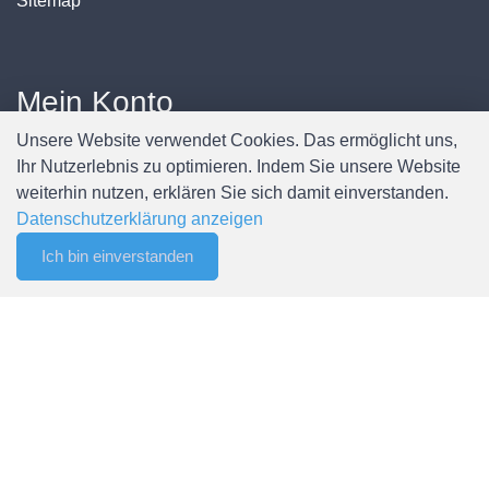
Sitemap
Mein Konto
Unsere Website verwendet Cookies. Das ermöglicht uns,
Anmelden / Registrieren
Ihr Nutzerlebnis zu optimieren. Indem Sie unsere Website
Mein Konto
weiterhin nutzen, erklären Sie sich damit einverstanden.
Meine Bestellungen
Datenschutzerklärung anzeigen
Passwort ändern
Ich bin einverstanden
0
Merkliste
Menu
CHF 0.00
© Copyright Spälti AG - Alle Rechte vorbehalten