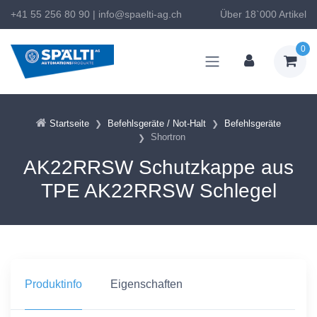
+41 55 256 80 90
|
info@spaelti-ag.ch
Über 18`000 Artikel
0
Startseite
Befehlsgeräte / Not-Halt
Befehlsgeräte
Shortron
AK22RRSW Schutzkappe aus
TPE AK22RRSW Schlegel
Produktinfo
Eigenschaften