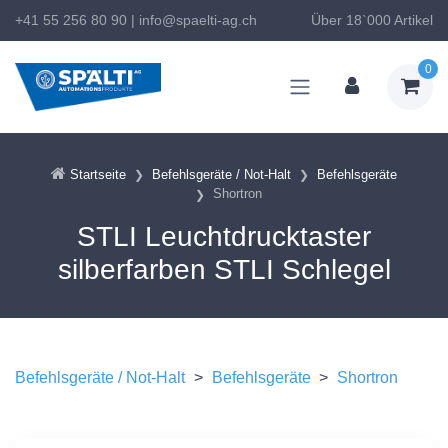
+41 55 256 80 90
|
info@spaelti-ag.ch
Über 18`000 Artikel
0
Startseite
Befehlsgeräte / Not-Halt
Befehlsgeräte
Shortron
STLI Leuchtdrucktaster
silberfarben STLI Schlegel
Befehlsgeräte / Not-Halt
>
Befehlsgeräte
>
Shortron