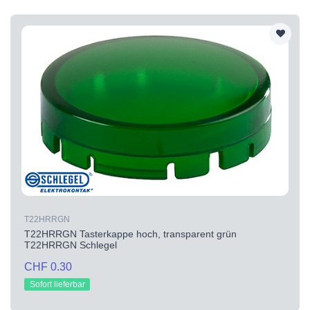
T22HRRGN
T22HRRGN Tasterkappe hoch, transparent grün
T22HRRGN Schlegel
CHF 0.30
Sofort lieferbar