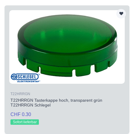
T22HRRGN
T22HRRGN Tasterkappe hoch, transparent grün
T22HRRGN Schlegel
CHF 0.30
Sofort lieferbar