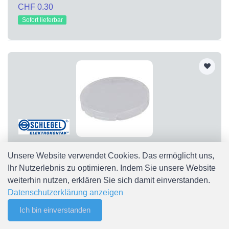
CHF 0.30
Sofort lieferbar
T22RRWS
Unsere Website verwendet Cookies. Das ermöglicht uns,
T22RRWS Tasterkappe flach, transparent weiß T22RRWS
Ihr Nutzerlebnis zu optimieren. Indem Sie unsere Website
Schlegel
weiterhin nutzen, erklären Sie sich damit einverstanden.
CHF 0.30
Datenschutzerklärung anzeigen
Sofort lieferbar
Ich bin einverstanden
0
Merkliste
Menu
CHF 0.00