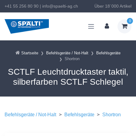
+41 55 256 80 90
|
info@spaelti-ag.ch
Über 18`000 Artikel
0
Startseite
Befehlsgeräte / Not-Halt
Befehlsgeräte
Shortron
SCTLF Leuchtdrucktaster taktil,
silberfarben SCTLF Schlegel
Befehlsgeräte / Not-Halt
>
Befehlsgeräte
>
Shortron