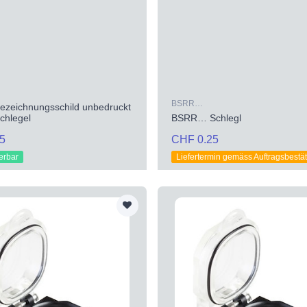
BSRR…
zeichnungsschild unbedruckt
hlegel
BSRR… Schlegl
5
CHF 0.25
ferbar
Liefertermin gemäss Auftragsbestä