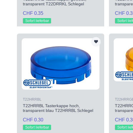
transparent T22DRRKL Schlegel
transpar
CHF 0.35
CHF 0.3
Sofort lieferbar
Sofort lie
T22HRRBL
T22HRRG
T22HRRBL Tasterkappe hoch,
T22HRRGB
transparent blau T22HRRBL Schlegel
transpar
CHF 0.30
CHF 0.3
Sofort lieferbar
Sofort lie