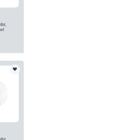
bt,
el
bt,