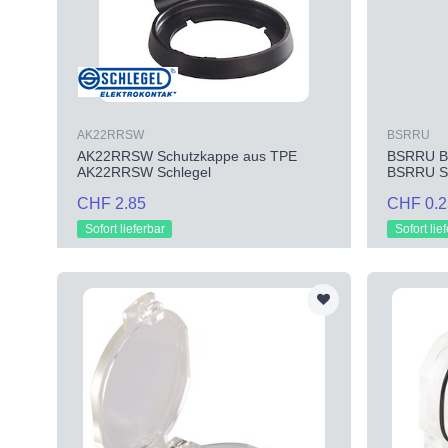
AK22RRSW
BSRRU
AK22RRSW Schutzkappe aus TPE
BSRRU Be
AK22RRSW Schlegel
BSRRU Sc
CHF 2.85
CHF 0.2
Sofort lieferbar
Sofort lie