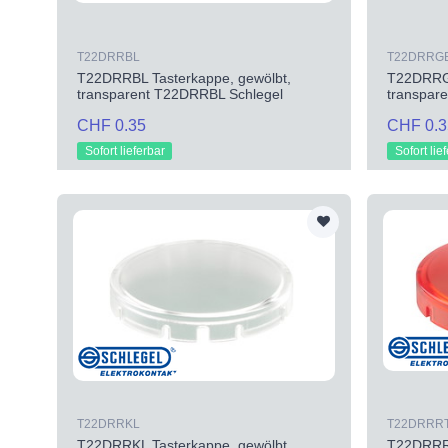
T22DRRBL
T22DRRG
T22DRRBL Tasterkappe, gewölbt,
T22DRRGB
transparent T22DRRBL Schlegel
transpar
CHF 0.35
CHF 0.3
Sofort lieferbar
Sofort lie
T22DRRKL
T22DRRR
T22DRRKL Tasterkappe, gewölbt,
T22DRRRT