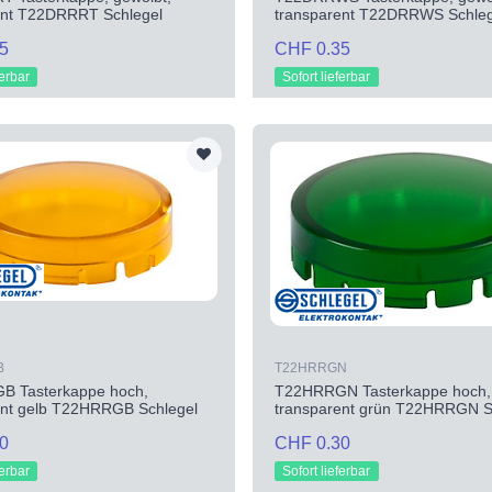
ent T22DRRRT Schlegel
transparent T22DRRWS Schleg
5
CHF 0.35
ferbar
Sofort lieferbar
B
T22HRRGN
 Tasterkappe hoch,
T22HRRGN Tasterkappe hoch,
ent gelb T22HRRGB Schlegel
transparent grün T22HRRGN S
0
CHF 0.30
ferbar
Sofort lieferbar