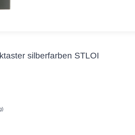
taster silberfarben STLOI
g)