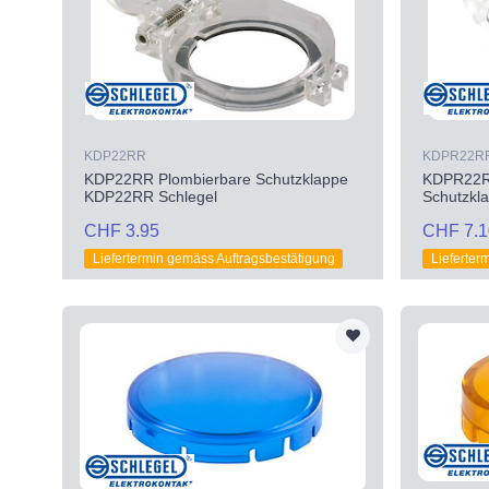
KDP22RR
KDPR22R
KDP22RR Plombierbare Schutzklappe
KDPR22RR
KDP22RR Schlegel
Schutzkl
CHF 3.95
CHF 7.1
Liefertermin gemäss Auftragsbestätigung
Lieferter