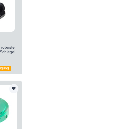
robuste
chlegel
tigung