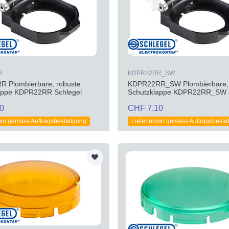
R
KDPR22RR_SW
 Plombierbare, robuste
KDPR22RR_SW Plombierbare, 
appe KDPR22RR Schlegel
Schutzklappe KDPR22RR_SW S
0
CHF 7.10
min gemäss Auftragsbestätigung
Liefertermin gemäss Auftragsbestä