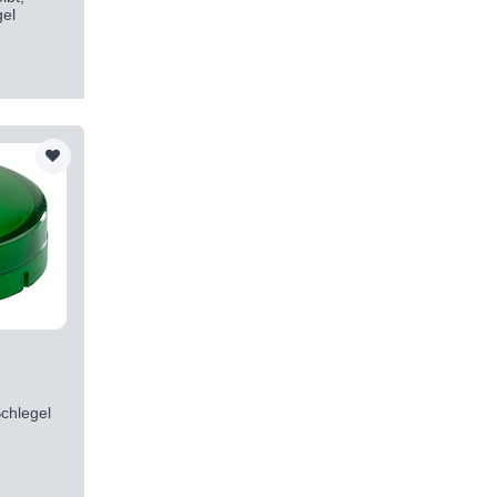
el
chlegel