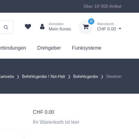
Über 18`000 Artikel
0
Anmelden
Warenkorb
Mein Konto
CHF 0.00
erbindungen
Drehgeber
Funksysteme
tartseite
Befehlsgeräte / Not-Halt
Befehlsgeräte
Shortron
CHF
0.00
Ihr Warenkorb ist leer