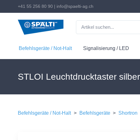
+41 55 256 80 90
|
info@spaelti-ag.ch
Befehlsgeräte / Not-Halt
Signalisierung / LED
STLOI Leuchtdrucktaster silbe
Befehlsgeräte / Not-Halt
>
Befehlsgeräte
>
Shortron