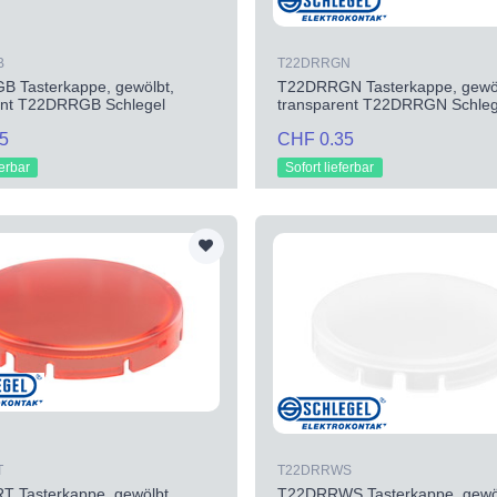
B
T22DRRGN
 Tasterkappe, gewölbt,
T22DRRGN Tasterkappe, gewöl
ent T22DRRGB Schlegel
transparent T22DRRGN Schleg
5
CHF 0.35
ferbar
Sofort lieferbar
T
T22DRRWS
 Tasterkappe, gewölbt,
T22DRRWS Tasterkappe, gewöl