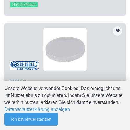
Sofort lieferbar
T22RRWS
T22RRWS Tasterkappe flach, transparent weiß T22RRWS
Unsere Website verwendet Cookies. Das ermöglicht uns,
Schlegel
Ihr Nutzerlebnis zu optimieren. Indem Sie unsere Website
CHF 0.30
weiterhin nutzen, erklären Sie sich damit einverstanden.
Sofort lieferbar
Datenschutzerklärung anzeigen
Ich bin einverstanden
0
Merkliste
Menu
CHF 0.00