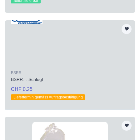
Sofort lieferbar
BSRR…
BSRR… Schlegl
CHF 0.25
Liefertermin gemäss Auftragsbestätigung