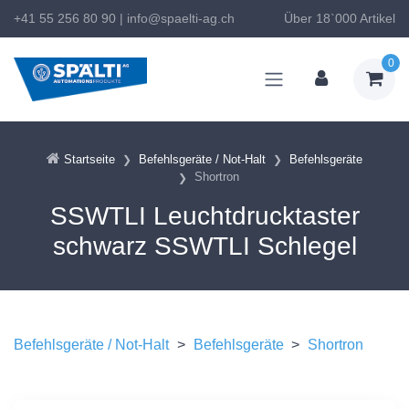
+41 55 256 80 90
|
info@spaelti-ag.ch
Über 18`000 Artikel
0
Startseite
Befehlsgeräte / Not-Halt
Befehlsgeräte
Shortron
SSWTLI Leuchtdrucktaster
schwarz SSWTLI Schlegel
Befehlsgeräte / Not-Halt
>
Befehlsgeräte
>
Shortron