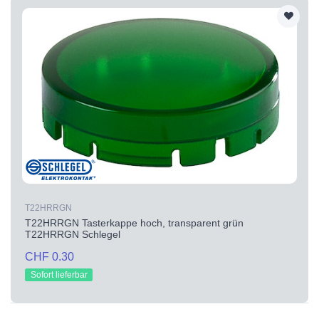
T22HRRGN
T22HRRGN Tasterkappe hoch, transparent grün
T22HRRGN Schlegel
CHF 0.30
Sofort lieferbar