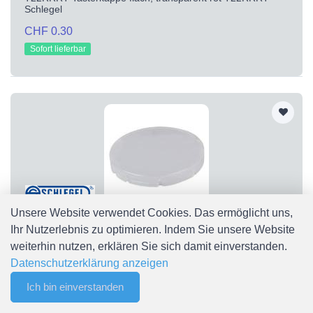
Schlegel
CHF 0.30
Sofort lieferbar
Unsere Website verwendet Cookies. Das ermöglicht uns,
Ihr Nutzerlebnis zu optimieren. Indem Sie unsere Website
T22RRWS
weiterhin nutzen, erklären Sie sich damit einverstanden.
T22RRWS Tasterkappe flach, transparent weiß T22RRWS
Schlegel
Datenschutzerklärung anzeigen
CHF 0.30
Ich bin einverstanden
0
Sofort lieferbar
Merkliste
Menu
CHF 0.00