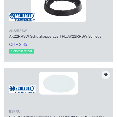
AK22RRSW
AK22RRSW Schutzkappe aus TPE AK22RRSW Schlegel
CHF 2.85
Sofort lieferbar
BSRRU
BSRRU Bezeichnungsschild unbedruckt BSRRU Schlegel