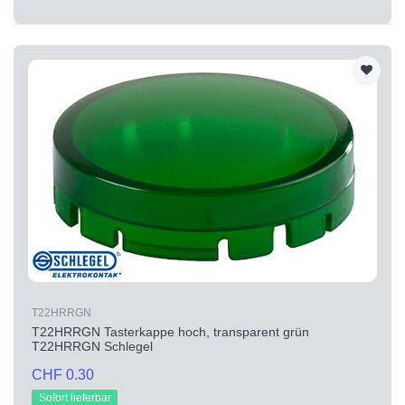
T22HRRGN
T22HRRGN Tasterkappe hoch, transparent grün
T22HRRGN Schlegel
CHF 0.30
Sofort lieferbar