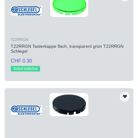
T22RRGN
T22RRGN Tasterkappe flach, transparent grün T22RRGN
Schlegel
CHF 0.30
Sofort lieferbar