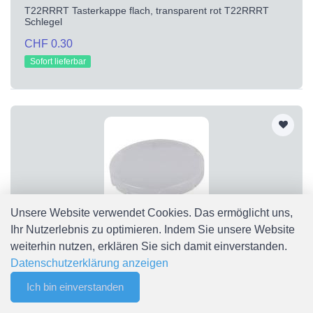
T22RRRT Tasterkappe flach, transparent rot T22RRRT
Schlegel
CHF 0.30
Sofort lieferbar
Unsere Website verwendet Cookies. Das ermöglicht uns,
Ihr Nutzerlebnis zu optimieren. Indem Sie unsere Website
T22RRWS
weiterhin nutzen, erklären Sie sich damit einverstanden.
T22RRWS Tasterkappe flach, transparent weiß T22RRWS
Datenschutzerklärung anzeigen
Schlegel
Ich bin einverstanden
0
CHF 0.30
Merkliste
Menu
CHF 0.00
Sofort lieferbar