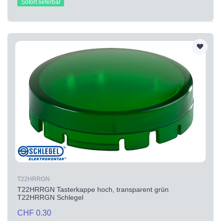
Sofort lieferbar
T22HRRGN
T22HRRGN Tasterkappe hoch, transparent grün
T22HRRGN Schlegel
CHF 0.30