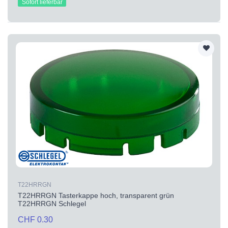
Sofort lieferbar
T22HRRGN
T22HRRGN Tasterkappe hoch, transparent grün
T22HRRGN Schlegel
CHF 0.30