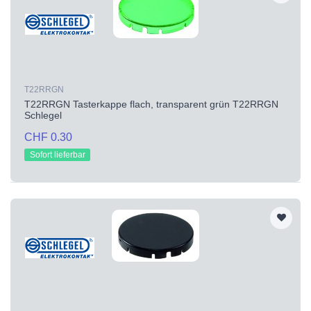
T22RRGN
T22RRGN Tasterkappe flach, transparent grün T22RRGN
Schlegel
CHF 0.30
Sofort lieferbar