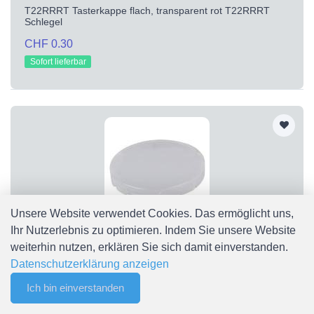
T22RRRT Tasterkappe flach, transparent rot T22RRRT
Schlegel
CHF 0.30
Sofort lieferbar
Unsere Website verwendet Cookies. Das ermöglicht uns,
Ihr Nutzerlebnis zu optimieren. Indem Sie unsere Website
T22RRWS
weiterhin nutzen, erklären Sie sich damit einverstanden.
T22RRWS Tasterkappe flach, transparent weiß T22RRWS
Datenschutzerklärung anzeigen
Schlegel
Ich bin einverstanden
0
CHF 0.30
Merkliste
Menu
CHF 0.00
Sofort lieferbar