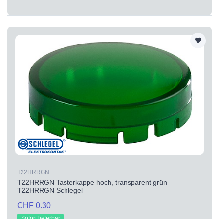
T22HRRGN
T22HRRGN Tasterkappe hoch, transparent grün
T22HRRGN Schlegel
CHF 0.30
Sofort lieferbar