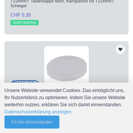
T22RRRT Tasterkappe flach, transparent rot T22RRRT
Schlegel
CHF 0.30
Sofort lieferbar
Unsere Website verwendet Cookies. Das ermöglicht uns,
Ihr Nutzerlebnis zu optimieren. Indem Sie unsere Website
T22RRWS
weiterhin nutzen, erklären Sie sich damit einverstanden.
T22RRWS Tasterkappe flach, transparent weiß T22RRWS
Datenschutzerklärung anzeigen
Schlegel
CHF 0.30
Ich bin einverstanden
0
Merkliste
Menu
CHF 0.00
Sofort lieferbar