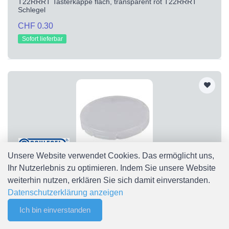
T22RRRT Tasterkappe flach, transparent rot T22RRRT
Schlegel
CHF 0.30
Sofort lieferbar
Unsere Website verwendet Cookies. Das ermöglicht uns,
Ihr Nutzerlebnis zu optimieren. Indem Sie unsere Website
T22RRWS
weiterhin nutzen, erklären Sie sich damit einverstanden.
T22RRWS Tasterkappe flach, transparent weiß T22RRWS
Datenschutzerklärung anzeigen
Schlegel
CHF 0.30
Ich bin einverstanden
0
Merkliste
Menu
CHF 0.00
Sofort lieferbar