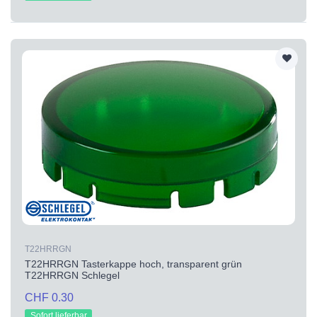
T22HRRGN
T22HRRGN Tasterkappe hoch, transparent grün
T22HRRGN Schlegel
CHF 0.30
Sofort lieferbar