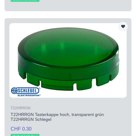
T22HRRGN
T22HRRGN Tasterkappe hoch, transparent grün
T22HRRGN Schlegel
CHF 0.30