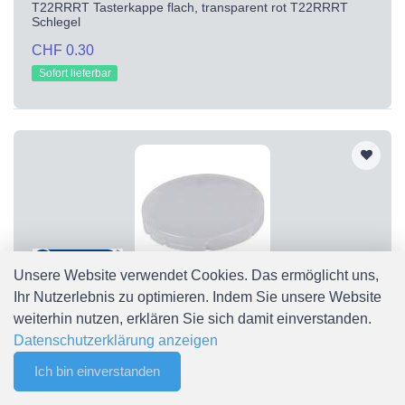
T22RRRT Tasterkappe flach, transparent rot T22RRRT
Schlegel
CHF 0.30
Sofort lieferbar
Unsere Website verwendet Cookies. Das ermöglicht uns,
Ihr Nutzerlebnis zu optimieren. Indem Sie unsere Website
T22RRWS
weiterhin nutzen, erklären Sie sich damit einverstanden.
T22RRWS Tasterkappe flach, transparent weiß T22RRWS
Datenschutzerklärung anzeigen
Schlegel
Ich bin einverstanden
CHF 0.30
0
Merkliste
Menu
CHF 0.00
Sofort lieferbar