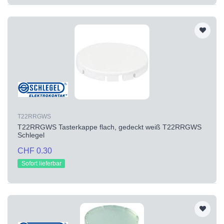
T22RRGWS
T22RRGWS Tasterkappe flach, gedeckt weiß T22RRGWS
Schlegel
CHF 0.30
Sofort lieferbar