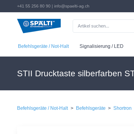
+41 55 256 80 90
|
info@spaelti-ag.ch
Befehlsgeräte / Not-Halt
Signalisierung / LED
STII Drucktaste silberfarben ST
Befehlsgeräte / Not-Halt
>
Befehlsgeräte
>
Shortron