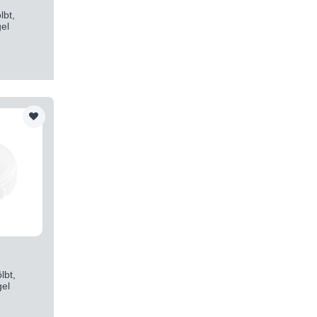
bt,
el
bt,
el