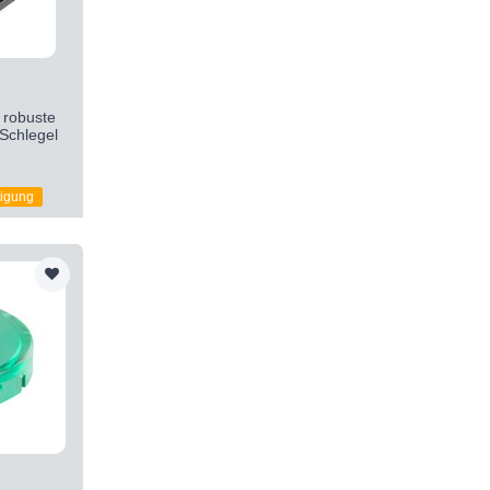
robuste
chlegel
tigung