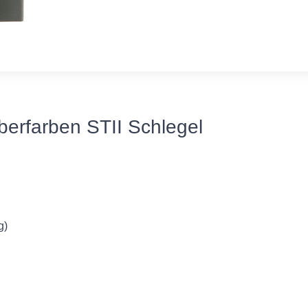
lberfarben STII Schlegel
g)