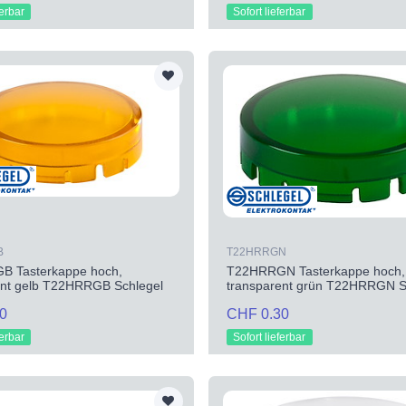
ferbar
Sofort lieferbar
B
T22HRRGN
 Tasterkappe hoch,
T22HRRGN Tasterkappe hoch,
ent gelb T22HRRGB Schlegel
transparent grün T22HRRGN S
0
CHF 0.30
ferbar
Sofort lieferbar