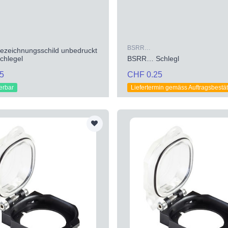
BSRR…
zeichnungsschild unbedruckt
hlegel
BSRR… Schlegl
5
CHF 0.25
ferbar
Liefertermin gemäss Auftragsbestä