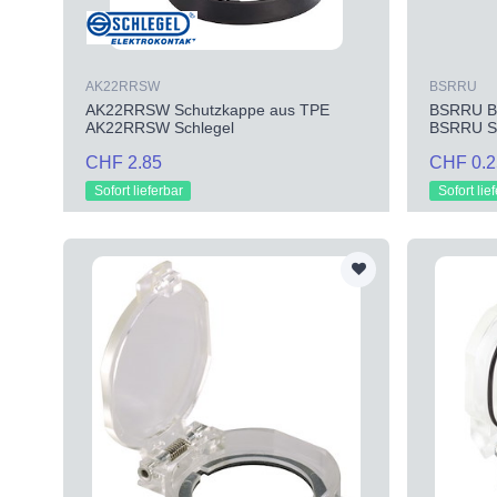
AK22RRSW
BSRRU
AK22RRSW Schutzkappe aus TPE
BSRRU Be
AK22RRSW Schlegel
BSRRU Sc
CHF 2.85
CHF 0.2
Sofort lieferbar
Sofort lie