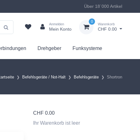
Über 18`000 Artikel
0
Anmelden
Warenkorb
Mein Konto
CHF 0.00
erbindungen
Drehgeber
Funksysteme
tartseite
Befehlsgeräte / Not-Halt
Befehlsgeräte
Shortron
CHF
0.00
Ihr Warenkorb ist leer