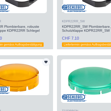
R
KDPR22RR_SW
 Plombierbare, robuste
KDPR22RR_SW Plombierbare, 
appe KDPR22RR Schlegel
Schutzklappe KDPR22RR_SW S
0
CHF 7.10
min gemäss Auftragsbestätigung
Liefertermin gemäss Auftragsbestä