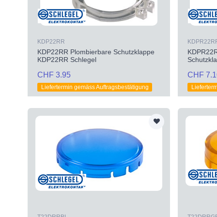
KDP22RR
KDPR22R
KDP22RR Plombierbare Schutzklappe
KDPR22RR
KDP22RR Schlegel
Schutzkl
CHF 3.95
CHF 7.1
Liefertermin gemäss Auftragsbestätigung
Lieferter