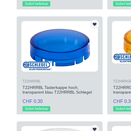
Sofort lieferbar
Sofort lie
T22HRRBL
T22HRRG
T22HRRBL Tasterkappe hoch,
T22HRRGB
transparent blau T22HRRBL Schlegel
transpar
CHF 0.30
CHF 0.3
Sofort lieferbar
Sofort lie