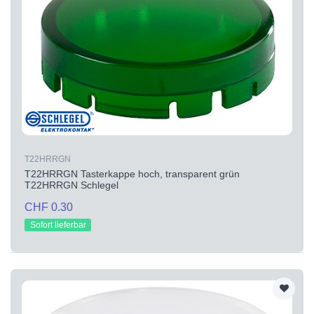
T22HRRGN
T22HRRGN Tasterkappe hoch, transparent grün
T22HRRGN Schlegel
CHF 0.30
Sofort lieferbar