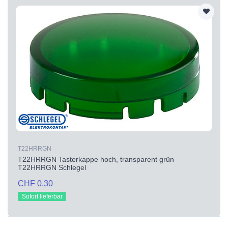
T22HRRGN
T22HRRGN Tasterkappe hoch, transparent grün
T22HRRGN Schlegel
CHF 0.30
Sofort lieferbar