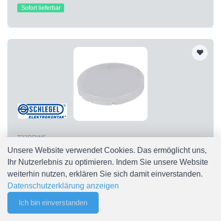
Sofort lieferbar
T22RRWS
T22RRWS Tasterkappe flach, transparent weiß T22RRWS
Unsere Website verwendet Cookies. Das ermöglicht uns,
Schlegel
Ihr Nutzerlebnis zu optimieren. Indem Sie unsere Website
CHF 0.30
weiterhin nutzen, erklären Sie sich damit einverstanden.
Sofort lieferbar
Datenschutzerklärung anzeigen
Ich bin einverstanden
0
Merkliste
Menu
CHF 0.00