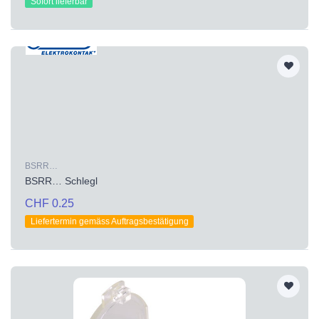
Sofort lieferbar
BSRR…
BSRR… Schlegl
CHF 0.25
Liefertermin gemäss Auftragsbestätigung