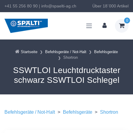
+41 55 256 80 90
|
info@spaelti-ag.ch
Über 18`000 Artikel
0
Startseite
Befehlsgeräte / Not-Halt
Befehlsgeräte
Shortron
SSWTLOI Leuchtdrucktaster
schwarz SSWTLOI Schlegel
Befehlsgeräte / Not-Halt
>
Befehlsgeräte
>
Shortron