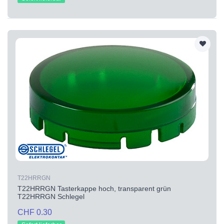
T22HRRGN
T22HRRGN Tasterkappe hoch, transparent grün
T22HRRGN Schlegel
CHF 0.30