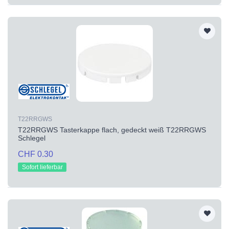
T22RRGWS
T22RRGWS Tasterkappe flach, gedeckt weiß T22RRGWS
Schlegel
CHF 0.30
Sofort lieferbar