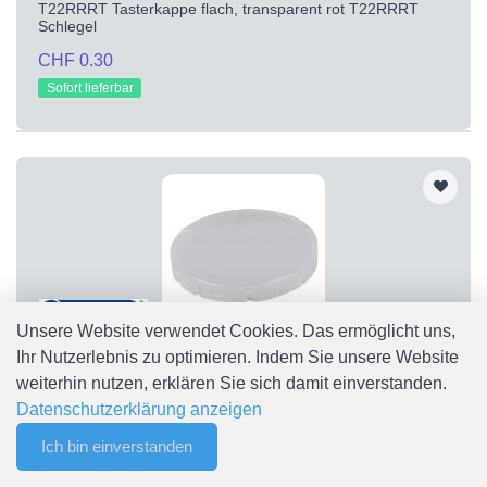
T22RRRT Tasterkappe flach, transparent rot T22RRRT
Schlegel
CHF 0.30
Sofort lieferbar
Unsere Website verwendet Cookies. Das ermöglicht uns,
Ihr Nutzerlebnis zu optimieren. Indem Sie unsere Website
T22RRWS
weiterhin nutzen, erklären Sie sich damit einverstanden.
T22RRWS Tasterkappe flach, transparent weiß T22RRWS
Datenschutzerklärung anzeigen
Schlegel
Ich bin einverstanden
CHF 0.30
0
Merkliste
Menu
CHF 0.00
Sofort lieferbar