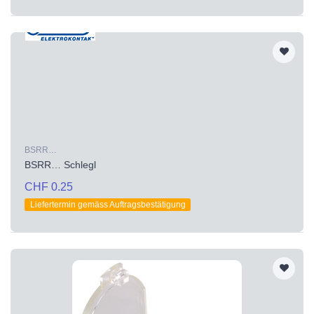
BSRR…
BSRR… Schlegl
CHF 0.25
Liefertermin gemäss Auftragsbestätigung