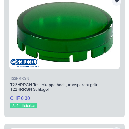
T22HRRGN
T22HRRGN Tasterkappe hoch, transparent grün
T22HRRGN Schlegel
CHF 0.30
Sofort lieferbar