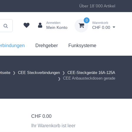
Über 18`000 Artikel
0
Anmelden
Warenkorb
Mein Konto
CHF 0.00
erbindungen
Drehgeber
Funksysteme
rtseite
CEE Steckverbindungen
CEE-Steckgeräte 16A-125A
CEE Anbausteckdosen gerade
CHF
0.00
Ihr Warenkorb ist leer