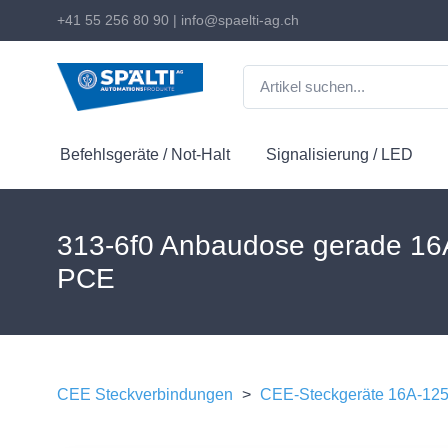
+41 55 256 80 90
|
info@spaelti-ag.ch
Befehlsgeräte / Not-Halt
Signalisierung / LED
313-6f0 Anbaudose gerade 16
PCE
CEE Steckverbindungen
>
CEE-Steckgeräte 16A-12