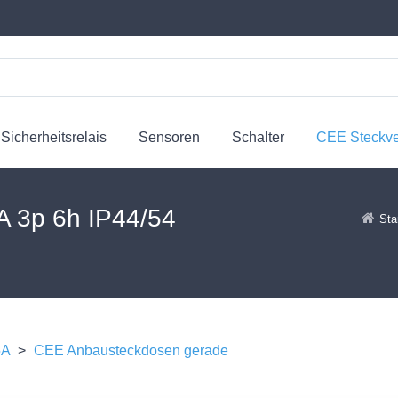
Sicherheitsrelais
Sensoren
Schalter
CEE Steckv
A 3p 6h IP44/54
Sta
5A
>
CEE Anbausteckdosen gerade