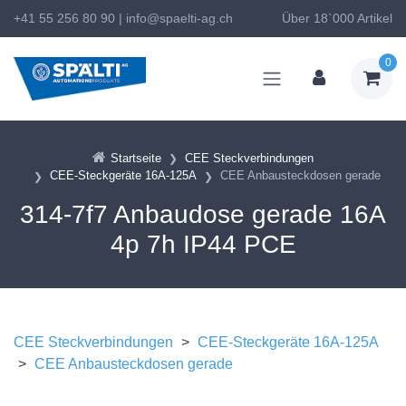
+41 55 256 80 90
|
info@spaelti-ag.ch
Über 18`000 Artikel
0
Startseite
CEE Steckverbindungen
CEE-Steckgeräte 16A-125A
CEE Anbausteckdosen gerade
314-7f7 Anbaudose gerade 16A
4p 7h IP44 PCE
CEE Steckverbindungen
>
CEE-Steckgeräte 16A-125A
>
CEE Anbausteckdosen gerade