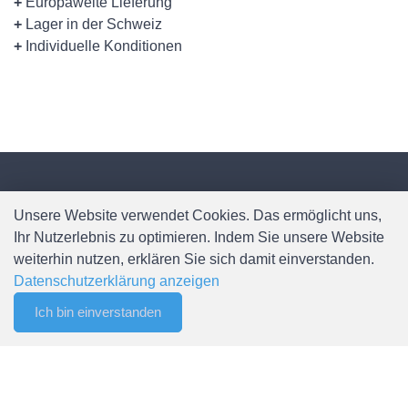
+
Europaweite Lieferung
+
Lager in der Schweiz
+
Individuelle Konditionen
Kontakt
Unsere Website verwendet Cookies. Das ermöglicht uns,
Ihr Nutzerlebnis zu optimieren. Indem Sie unsere Website
weiterhin nutzen, erklären Sie sich damit einverstanden.
Spälti AG
Datenschutzerklärung anzeigen
Chefiholzstrasse 15
8637 Laupen
Ich bin einverstanden
0
Merkliste
Menu
CHF 0.00
Mail: info@spaelti-ag.ch
Telefon: +41 55 256 80 90