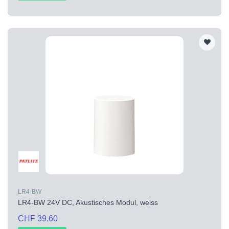
LR4-BW
LR4-BW 24V DC, Akustisches Modul, weiss
CHF 39.60