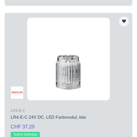
LR4-E-C
LR4-E-C 24V DC, LED Farbmodul, klar
CHF 37.20
Sofort lieferbar