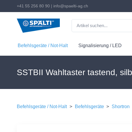
+41 55 256 80 90
|
info@spaelti-ag.ch
Befehlsgeräte / Not-Halt
Signalisierung / LED
SSTBII Wahltaster tastend, sil
Befehlsgeräte / Not-Halt
>
Befehlsgeräte
>
Shortron