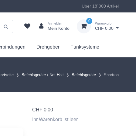
Über 18`000 Artikel
0
Anmelden
Warenkorb
Mein Konto
CHF 0.00
erbindungen
Drehgeber
Funksysteme
tartseite
Befehlsgeräte / Not-Halt
Befehlsgeräte
Shortron
CHF
0.00
Ihr Warenkorb ist leer