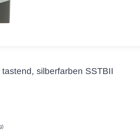
tastend, silberfarben SSTBII
g)