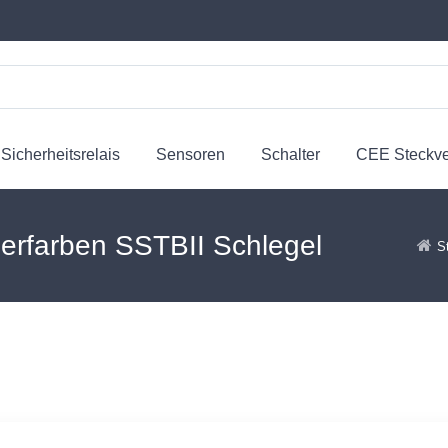
Sicherheitsrelais
Sensoren
Schalter
CEE Steckv
berfarben SSTBII Schlegel
S