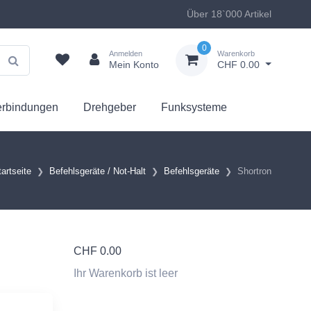
Über 18`000 Artikel
0
Anmelden
Warenkorb
Mein Konto
CHF 0.00
erbindungen
Drehgeber
Funksysteme
tartseite
Befehlsgeräte / Not-Halt
Befehlsgeräte
Shortron
CHF
0.00
Ihr Warenkorb ist leer