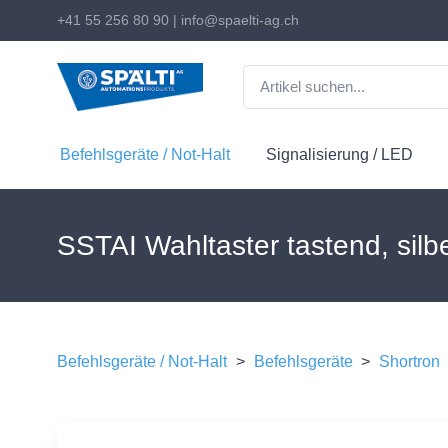
+41 55 256 80 90
|
info@spaelti-ag.ch
Befehlsgeräte / Not-Halt
Signalisierung / LED
SSTAI Wahltaster tastend, sil
Befehlsgeräte / Not-Halt
>
Befehlsgeräte
>
Shortron