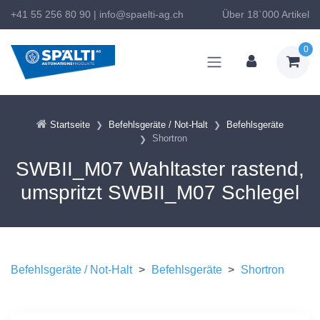
+41 55 256 80 90
|
info@spaelti-ag.ch
Über 18`000 Artikel
0
Startseite
Befehlsgeräte / Not-Halt
Befehlsgeräte
Shortron
SWBII_M07 Wahltaster rastend,
umspritzt SWBII_M07 Schlegel
Befehlsgeräte / Not-Halt
>
Befehlsgeräte
>
Shortron