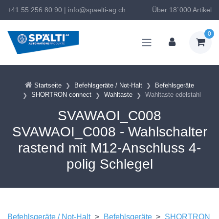
+41 55 256 80 90
|
info@spaelti-ag.ch
Über 18`000 Artikel
0
Startseite
Befehlsgeräte / Not-Halt
Befehlsgeräte
SHORTRON connect
Wahltaste
Wahltaste edelstahl
SVAWAOI_C008
SVAWAOI_C008 - Wahlschalter
rastend mit M12-Anschluss 4-
polig Schlegel
Befehlsgeräte / Not-Halt
>
Befehlsgeräte
>
SHORTRON