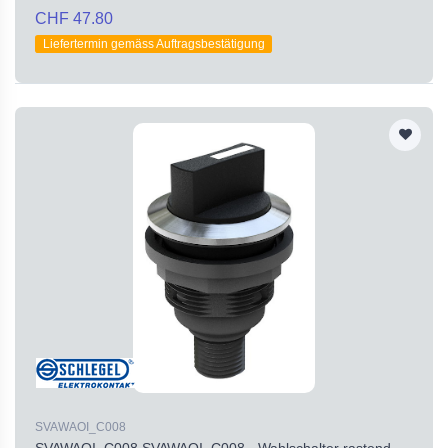
CHF 47.80
Liefertermin gemäss Auftragsbestätigung
SVAWAOI_C008
SVAWAOI_C008 SVAWAOI_C008 - Wahlschalter rastend