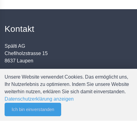
Kontakt
Spälti AG
Chefiholzstrasse 15
8637 Laupen
Mail: info@spaelti-ag.ch
Unsere Website verwendet Cookies. Das ermöglicht uns,
Telefon: +41 55 256 80 90
Ihr Nutzerlebnis zu optimieren. Indem Sie unsere Website
weiterhin nutzen, erklären Sie sich damit einverstanden.
Datenschutzerklärung anzeigen
Ich bin einverstanden
0
Filter
Merkliste
Menu
CHF 0.00
Weitere Informationen