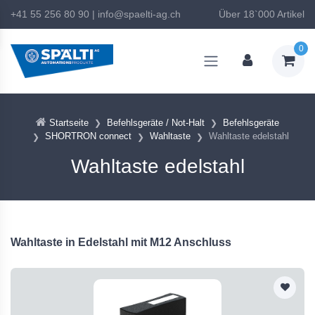
+41 55 256 80 90
|
info@spaelti-ag.ch
Über 18`000 Artikel
0
Startseite
Befehlsgeräte / Not-Halt
Befehlsgeräte
SHORTRON connect
Wahltaste
Wahltaste edelstahl
Wahltaste edelstahl
Wahltaste in Edelstahl mit M12 Anschluss