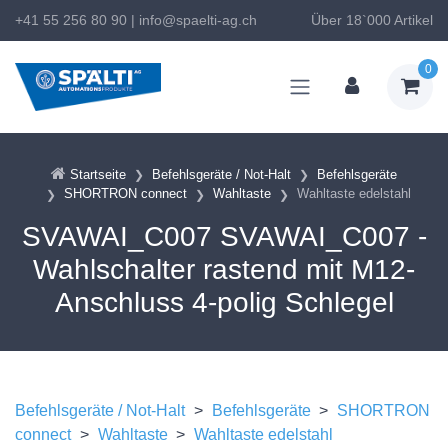
+41 55 256 80 90
|
info@spaelti-ag.ch
Über 18`000 Artikel
0
Startseite
Befehlsgeräte / Not-Halt
Befehlsgeräte
SHORTRON connect
Wahltaste
Wahltaste edelstahl
SVAWAI_C007 SVAWAI_C007 -
Wahlschalter rastend mit M12-
Anschluss 4-polig Schlegel
Befehlsgeräte / Not-Halt
>
Befehlsgeräte
>
SHORTRON
connect
>
Wahltaste
>
Wahltaste edelstahl