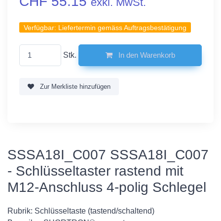
CHF 55.15
exkl. MwSt.
Verfügbar:
Liefertermin gemäss Auftragsbestätigung
Stk.
In den Warenkorb
Zur Merkliste hinzufügen
SSSA18I_C007 SSSA18I_C007
- Schlüsseltaster rastend mit
M12-Anschluss 4-polig Schlegel
Rubrik: Schlüsseltaste (tastend/schaltend)