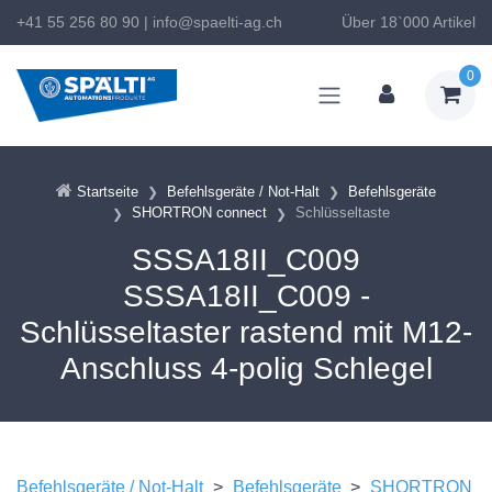
+41 55 256 80 90
|
info@spaelti-ag.ch
Über 18`000 Artikel
0
Startseite
Befehlsgeräte / Not-Halt
Befehlsgeräte
SHORTRON connect
Schlüsseltaste
SSSA18II_C009
SSSA18II_C009 -
Schlüsseltaster rastend mit M12-
Anschluss 4-polig Schlegel
Befehlsgeräte / Not-Halt
>
Befehlsgeräte
>
SHORTRON