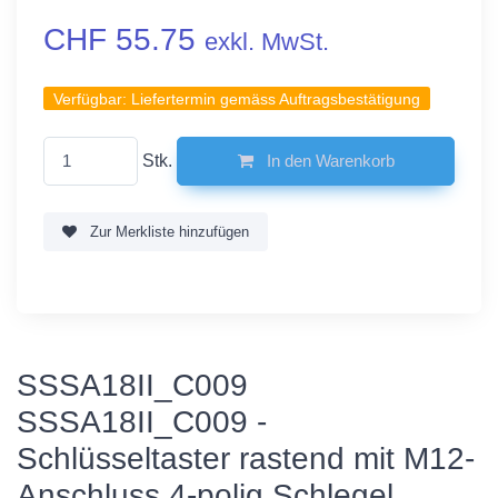
CHF 55.75
exkl. MwSt.
Verfügbar:
Liefertermin gemäss Auftragsbestätigung
Stk.
In den Warenkorb
Zur Merkliste hinzufügen
SSSA18II_C009
SSSA18II_C009 -
Schlüsseltaster rastend mit M12-
Anschluss 4-polig Schlegel