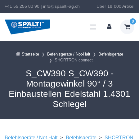
+41 55 256 80 90
|
info@spaelti-ag.ch
Über 18`000 Artikel
0
Startseite
Befehlsgeräte / Not-Halt
Befehlsgeräte
SHORTRON connect
S_CW390 S_CW390 -
Montagewinkel 90° / 3
Einbaustellen Edelstahl 1.4301
Schlegel
Befehlsgeräte / Not-Halt
>
Befehlsgeräte
>
SHORTRON