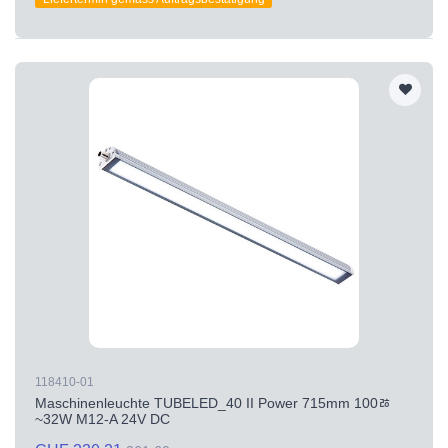
118410-01
Maschinenleuchte TUBELED_40 II Power 715mm 100ﾰ
~32W M12-A 24V DC