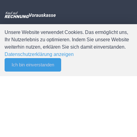
Unsere Website verwendet Cookies. Das ermöglicht uns,
Weitere Informationen
Ihr Nutzerlebnis zu optimieren. Indem Sie unsere Website
weiterhin nutzen, erklären Sie sich damit einverstanden.
Datenschutzerklärung anzeigen
Zahlungsmöglichkeiten
Versandbedingungen
Ich bin einverstanden
0
AGB
Merkliste
Menu
CHF 0.00
Newsletter abonnieren
Sitemap
Mein Konto
Anmelden / Registrieren