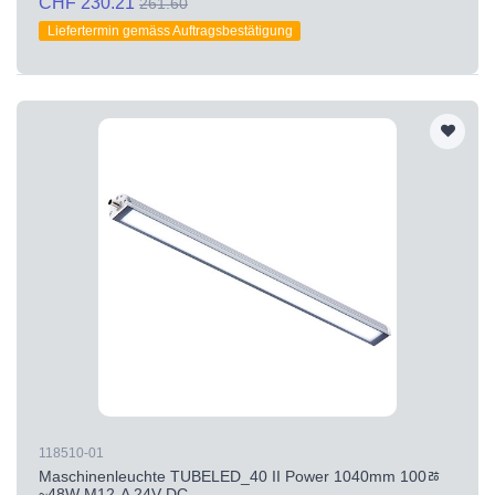
CHF 230.21
261.60
Liefertermin gemäss Auftragsbestätigung
118510-01
Maschinenleuchte TUBELED_40 II Power 1040mm 100ﾰ
~48W M12-A 24V DC