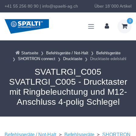
+41 55 256 80 90
|
info@spaelti-ag.ch
Über 18`000 Artikel
0
Startseite
Befehlsgeräte / Not-Halt
Befehlsgeräte
SHORTRON connect
Drucktaste
Drucktaste edelstahl
SVATLRGI_C005
SVATLRGI_C005 - Drucktaster
mit Ringbeleuchtung und M12-
Anschluss 4-polig Schlegel
Befehlsgeräte / Not-Halt
>
Befehlsgeräte
>
SHORTRON