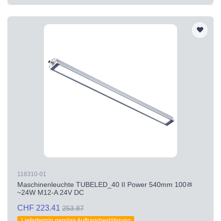
118310-01
Maschinenleuchte TUBELED_40 II Power 540mm 100ﾰ
~24W M12-A 24V DC
CHF 223.41
253.87
Liefertermin gemäss Auftragsbestätigung