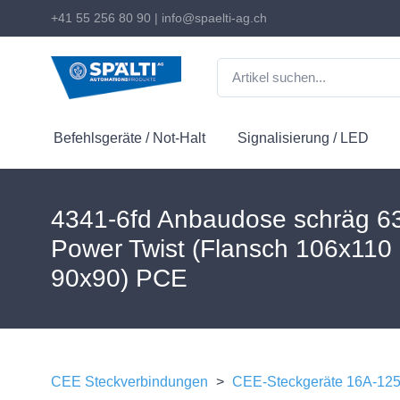
+41 55 256 80 90
|
info@spaelti-ag.ch
Befehlsgeräte / Not-Halt
Signalisierung / LED
4341-6fd Anbaudose schräg 6
Power Twist (Flansch 106x110
90x90) PCE
CEE Steckverbindungen
>
CEE-Steckgeräte 16A-12