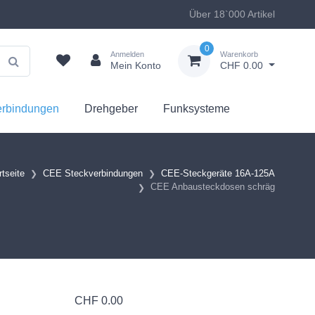
Über 18`000 Artikel
0
Anmelden
Warenkorb
Mein Konto
CHF 0.00
erbindungen
Drehgeber
Funksysteme
rtseite
CEE Steckverbindungen
CEE-Steckgeräte 16A-125A
CEE Anbausteckdosen schräg
CHF
0.00