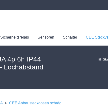
Sicherheitsrelais
Sensoren
Schalter
CEE Steckv
3A 4p 6h IP44
Sta
 - Lochabstand
5A
>
CEE Anbausteckdosen schräg