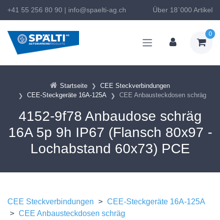
+41 55 256 80 90
|
info@spaelti-ag.ch
Über 18`000 Artikel
0
Startseite
CEE Steckverbindungen
CEE-Steckgeräte 16A-125A
CEE Anbausteckdosen schräg
4152-9f78 Anbaudose schräg
16A 5p 9h IP67 (Flansch 80x97 -
Lochabstand 60x73) PCE
CEE Steckverbindungen
>
CEE-Steckgeräte 16A-125A
>
CEE Anbausteckdosen schräg