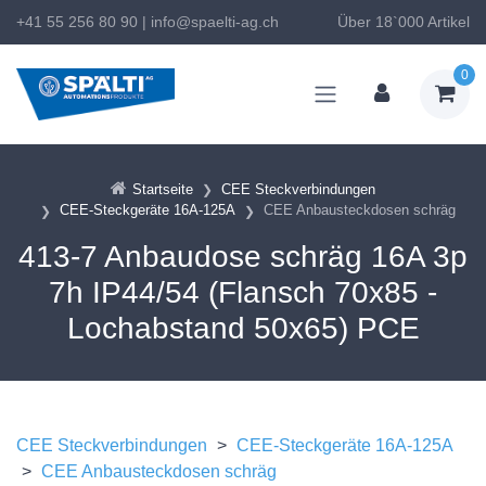
+41 55 256 80 90
|
info@spaelti-ag.ch
Über 18`000 Artikel
0
Startseite
CEE Steckverbindungen
CEE-Steckgeräte 16A-125A
CEE Anbausteckdosen schräg
413-7 Anbaudose schräg 16A 3p
7h IP44/54 (Flansch 70x85 -
Lochabstand 50x65) PCE
CEE Steckverbindungen
>
CEE-Steckgeräte 16A-125A
>
CEE Anbausteckdosen schräg