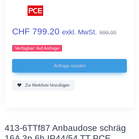
CHF 799.20
exkl. MwSt.
999.00
Verfügbar:
Auf Anfrage
Zur Merkliste hinzufügen
413-6TTf87 Anbaudose schräg
16A 3p 6h IP44/54 TT PCE