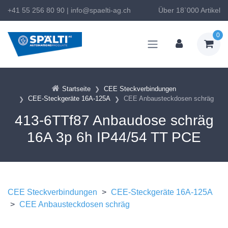
+41 55 256 80 90
|
info@spaelti-ag.ch
Über 18`000 Artikel
0
Startseite
CEE Steckverbindungen
CEE-Steckgeräte 16A-125A
CEE Anbausteckdosen schräg
413-6TTf87 Anbaudose schräg
16A 3p 6h IP44/54 TT PCE
CEE Steckverbindungen
>
CEE-Steckgeräte 16A-125A
>
CEE Anbausteckdosen schräg