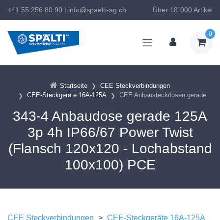
+41 55 256 80 90
|
info@spaelti-ag.ch
Über 18`000 Artikel
0
Startseite
CEE Steckverbindungen
CEE-Steckgeräte 16A-125A
CEE Anbausteckdosen gerade
343-4 Anbaudose gerade 125A
3p 4h IP66/67 Power Twist
(Flansch 120x120 - Lochabstand
100x100) PCE
CEE Steckverbindungen
>
CEE-Steckgeräte 16A-125A