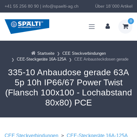
+41 55 256 80 90
|
info@spaelti-ag.ch
Über 18`000 Artikel
0
Startseite
CEE Steckverbindungen
CEE-Steckgeräte 16A-125A
CEE Anbausteckdosen gerade
335-10 Anbaudose gerade 63A
5p 10h IP66/67 Power Twist
(Flansch 100x100 - Lochabstand
80x80) PCE
CEE Steckverbindungen
>
CEE-Steckgeräte 16A-125A