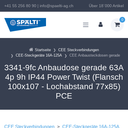
+41 55 256 80 90
|
info@spaelti-ag.ch
Über 18`000 Artikel
0
Startseite
CEE Steckverbindungen
CEE-Steckgeräte 16A-125A
CEE Anbausteckdosen gerade
3341-9fc Anbaudose gerade 63A
4p 9h IP44 Power Twist (Flansch
100x107 - Lochabstand 77x85)
PCE
CEE Steckverbindungen
>
CEE-Steckgeräte 16A-125A