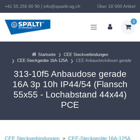
+41 55 256 80 90
|
info@spaelti-ag.ch
Über 18`000 Artikel
0
Startseite
CEE Steckverbindungen
CEE-Steckgeräte 16A-125A
CEE Anbausteckdosen gerade
313-10f5 Anbaudose gerade
16A 3p 10h IP44/54 (Flansch
55x55 - Lochabstand 44x44)
PCE
CEE Steckverbindungen
>
CEE-Steckgeräte 16A-125A