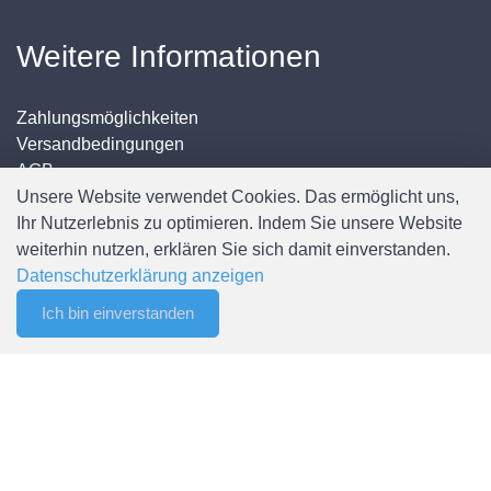
Weitere Informationen
Zahlungsmöglichkeiten
Versandbedingungen
AGB
Unsere Website verwendet Cookies. Das ermöglicht uns,
Newsletter abonnieren
Ihr Nutzerlebnis zu optimieren. Indem Sie unsere Website
Sitemap
weiterhin nutzen, erklären Sie sich damit einverstanden.
Datenschutzerklärung anzeigen
Ich bin einverstanden
0
Mein Konto
Merkliste
Menu
CHF 0.00
Anmelden / Registrieren
Mein Konto
Meine Bestellungen
Passwort ändern