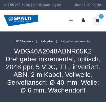
+41 55 256 80 90
|
info@spaelti-ag.ch
Über 18`000 Artikel
0
Startseite
Drehgeber
Drehgeber inkremental
WDG40A2048ABNR05K2
Drehgeber inkremental, optisch,
2048 ppr, 5 VDC, TTL invertiert,
ABN, 2 m Kabel, Vollwelle,
Servoflansch: Ø 40 mm, Welle:
Ø 6 mm, Wachendorff