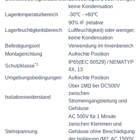
keine Kondensation
Lagertemperaturbereich
-30℃ - +60℃
90% rF (relative
Lagerfeuchtigkeitsbereich
Luftfeuchtigkeit) oder weniger,
keine Kondensation
Befestigungsort
Verwendung im Innenbereich
Montagerichtung
Aufrechte Position
IP65(IEC 60529) / NEMATYP
*1
Schutzklasse
4X, 13
Umgebungsbedingungen
Aufrechte Position
Über 1MΩ bei DC500V
zwischen
Isolationswiderstand
Stromeingangsleitung und
Gehäuse
AC 500V für 1 Minute
zwischen Klemmen und
Stehspannung
Gehäuse ohne Beschädigung
der Isolierung (M2: AC 1500V