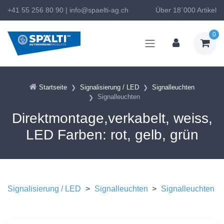
+41 55 256 80 90
|
info@spaelti-ag.ch
Über 18`000 Artikel
0
Startseite
Signalisierung / LED
Signalleuchten
Signalleuchten
Direktmontage,verkabelt, weiss,
LED Farben: rot, gelb, grün
Signalisierung / LED
>
Signalleuchten
>
Signalleuchten