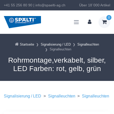
+41 55 256 80 90
|
info@spaelti-ag.ch
Über 18`000 Artikel
0
Startseite
Signalisierung / LED
Signalleuchten
Signalleuchten
Rohrmontage,verkabelt, silber,
LED Farben: rot, gelb, grün
Signalisierung / LED
>
Signalleuchten
>
Signalleuchten