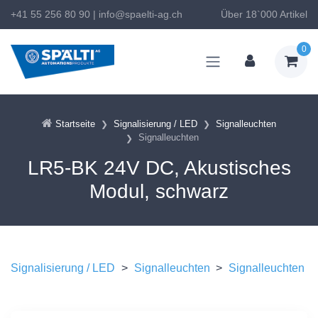
+41 55 256 80 90
|
info@spaelti-ag.ch
Über 18`000 Artikel
0
Startseite
Signalisierung / LED
Signalleuchten
Signalleuchten
LR5-BK 24V DC, Akustisches
Modul, schwarz
Signalisierung / LED
>
Signalleuchten
>
Signalleuchten