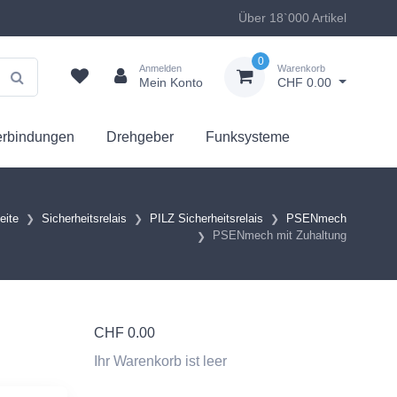
Über 18`000 Artikel
0
Anmelden
Warenkorb
Mein Konto
CHF 0.00
erbindungen
Drehgeber
Funksysteme
eite
Sicherheitsrelais
PILZ Sicherheitsrelais
PSENmech
PSENmech mit Zuhaltung
CHF
0.00
Ihr Warenkorb ist leer