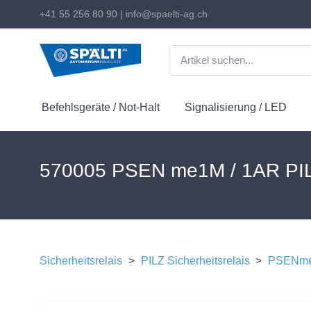
+41 55 256 80 90
|
info@spaelti-ag.ch
Befehlsgeräte / Not-Halt
Signalisierung / LED
570005 PSEN me1M / 1AR PI
Sicherheitsrelais
>
PILZ Sicherheitsrelais
>
PSENm