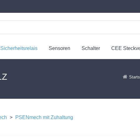
Sicherheitsrelais
Sensoren
Schalter
CEE Steckv
LZ
Starts
ech
>
PSENmech mit Zuhaltung