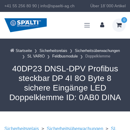
+41 55 256 80 90
|
info@spaelti-ag.ch
Über 18`000 Artikel
0
Startseite
Sicherheitsrelais
Sicherheitsüberwachungen
SL VARIO
Feldbusmodule
Doppelklemme
40DP23 DNSL-DPV Profibus
steckbar DP 4I 8O Byte 8
sichere Eingänge LED
Doppelklemme ID: 0AB0 DINA
Sicherheitsrelais
>
Sicherheitsüberwachungen
>
SL