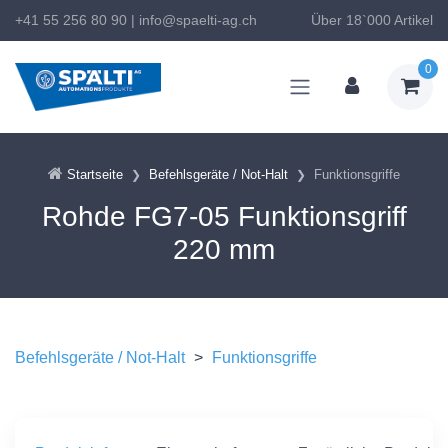
+41 55 256 80 90
|
info@spaelti-ag.ch
Über 18`000 Artikel
0
Startseite
Befehlsgeräte / Not-Halt
Funktionsgriffe
Rohde FG7-05 Funktionsgriff
220 mm
Befehlsgeräte / Not-Halt
>
Funktionsgriffe