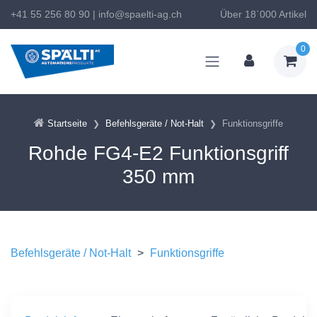
+41 55 256 80 90
|
info@spaelti-ag.ch
Über 18`000 Artikel
0
Startseite
Befehlsgeräte / Not-Halt
Funktionsgriffe
Rohde FG4-E2 Funktionsgriff
350 mm
Befehlsgeräte / Not-Halt
>
Funktionsgriffe